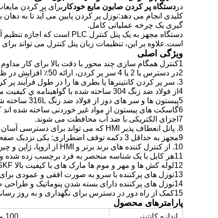
در
دستگاه پر کردن صابون مایع خودکار
برای پر کردن مایعا
کلیدی انجام می دهد:نوزل پر کردن پایین می آید تا به دها
گیری یک چرخه عملیاتی کامل.
دستگاه مجهز به یک پنل کنت
است.علاوه بر این، تنظیمات زبان پنل کنترل می تواند برا
ویژگی اصلی
1کنترل همگام سازی چند محور با دقت بالا برای کار مداوم
2در دسترس با 2 یا 4 سر پر کردن، ارائه 50٪ افزایش در ظرفیت در مقایسه با پرکننده های پیستون سنتی.
3. سر پر کردن کانتینرها یا بطری ها را در طول فرآیند پر کردن ردیابی می کند.
4از فولاد ضد زنگ 304 ساخته شده با گواهينامه ي کيفيت مواد
5پیستون ها و سر های دوز از فولاد ضد زنگ 316L ساخته شده اند، همچنین با گواهینامه مواد.
6گاسکت های پیستون از مواد غیر خوردنی ساخته شده اند که با مایع خاص که پر می شود متناسب هستند.
7اجزای الکتریکی با ضد آب محافظت می شوند.
8. پانل انعطاف پذیر HMI که می تواند برای دسترسی آسان قرار داده شود.
9مجهز به حداقل 3 دکمه توقف اضطراری: یکی نزدیک صفحه لمسی، یکی در سمت ورودی محصول و یکی در پشت دستگاه.
10. از کنترل کننده های برند برتر و HMI از اروپا، ژاپن و چین استفاده می کند.
11هر کابل با یک شناسه منحصر به فرد برچسب زده شده و یک نمودار الکتریکی جامع برای کل نصب ارائه شده است.
12لوله کش ها و مهر و موم ها مارک های با کیفیت بالا SKF و چینی هستند.
13نوزل های پرکننده با سرو به صورت افقی و عمودی برای عملکرد دقیق حرکت می کنند.
14نوزل های پرکننده دارای بسته شدن پنوماتیک و طراحی ضد قطره هستند.
15کمک از راه دور در دسترس برای نگهداری و به روز رسانی برنامه.
پارامترهای محصول
اندازه کانتینر
100 میلی لیتر تا 5000 متر