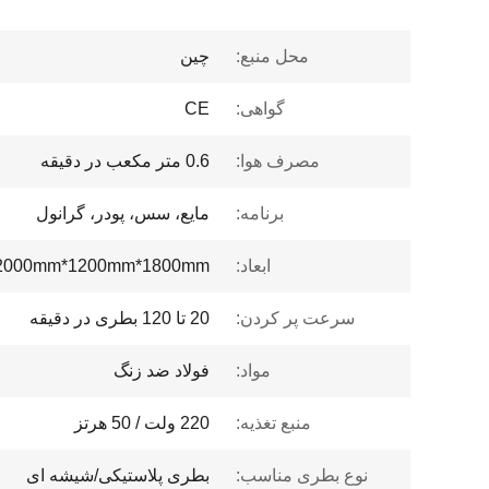
محل منبع:
چین
گواهی:
CE
مصرف هوا:
0.6 متر مکعب در دقیقه
برنامه:
مایع، سس، پودر، گرانول
ابعاد:
2000mm*1200mm*1800mm
سرعت پر کردن:
20 تا 120 بطری در دقیقه
مواد:
فولاد ضد زنگ
منبع تغذیه:
220 ولت / 50 هرتز
نوع بطری مناسب:
بطری پلاستیکی/شیشه ای