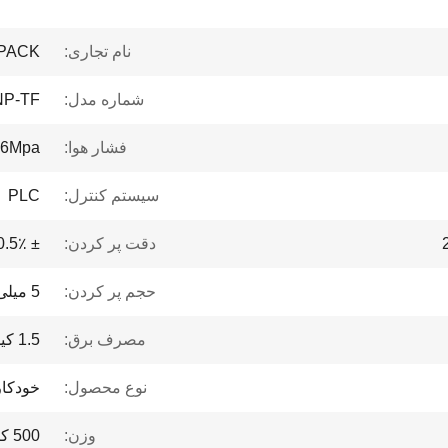
نام تجاری:
PACK
شماره مدل:
NP-TF
فشار هوا:
.6Mpa
سیستم کنترل:
PLC
دقت پر کردن:
± 0.5٪
حجم پر کردن:
5 میلی لیتر تا 1000 میلی لیتر
مصرف برق:
1.5 کیلووات
نوع محصول:
خودکار
وزن:
500 کیلوگرم