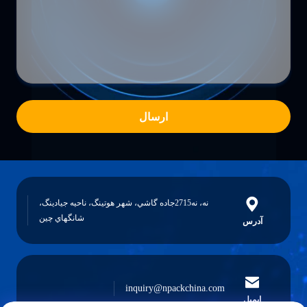
ارسال
نه، نه2715جاده گاشي، شهر هوتينگ، ناحيه جيادينگ،
شانگهاي چين
آدرس
inquiry@npackchina.com
ایمیل