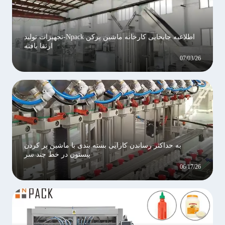
اطلاعیه جابجایی کارخانه ماشین پرکن Npack-تجهیزات تولید
ارتقا یافته
07/03/26
به حداکثر رساندن کارایی بسته بندی با ماشین پر کردن
پیستون در خط چند سر
06/17/26