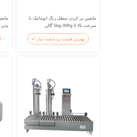
ماشین پر کردن سطل رنگ اتوماتیک با
ماشین
سرعت بالا 5kg-30Kg 5 گالن
پذیر Npack برای 200 لیتر درام و IBC
بهترین قیمت رو بدست بیار