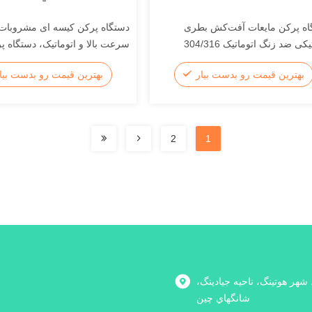
اه پرکن مایعات آفت‌کش بطری
دستگاه پرکن کیسه ای مشروبات ا
کی ضد زنگ اتوماتیک 304/316
سرعت بالا و اتوماتیک، دستگاه 
ای شراب با کنترل PLC
بهترین قیمت رو بدست بیار
بهترین قیمت رو بدست بیا
2
1
 گاشي، شهر هوتينگ، ناحيه جيادينگ،
شانگهاي چين