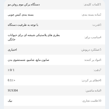
1کلمات کلیدی:
دستگاه پرکن موم روغن مو
2ماده بسته بندی:
بسته بندی کیس چوبی
3قدرت:
با توجه به ظرفیت دستگاه
بطری های پلاستیکی شیشه ای برای حیوانات
4مناسب برای:
خانگی
5عملکرد درپوش:
اختیاری
6مواد پر کننده:
صابون مایع، شامپو، شستشوی بدن
7دقت:
1 /0 ٪
8خطای پر کردن:
＜0.1٪
9ماده ماشین:
SUS304
10علامت تجاری:
نپک