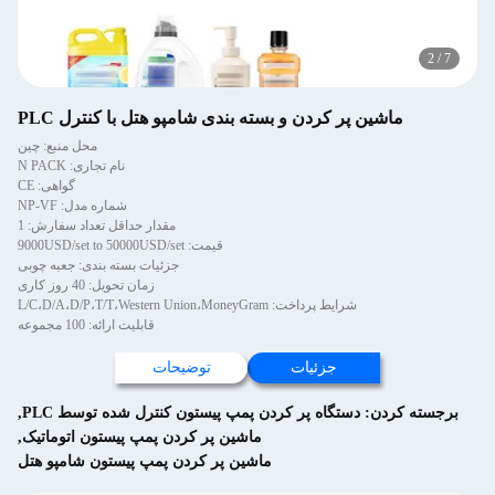
2
/
7
ماشین پر کردن و بسته بندی شامپو هتل با کنترل PLC
محل منبع: چین
نام تجاری: N PACK
گواهی: CE
شماره مدل: NP-VF
مقدار حداقل تعداد سفارش: 1
قیمت: 9000USD/set to 50000USD/set
جزئیات بسته بندی: جعبه چوبی
زمان تحویل: 40 روز کاری
شرایط پرداخت: L/C،D/A،D/P،T/T،Western Union،MoneyGram
قابلیت ارائه: 100 مجموعه
جزئیات
توضیحات
برجسته کردن:
دستگاه پر کردن پمپ پیستون کنترل شده توسط PLC
,
ماشین پر کردن پمپ پیستون اتوماتیک
,
ماشین پر کردن پمپ پیستون شامپو هتل