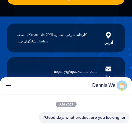
کارخانه شرقی، شماره 2009 جاده Xupan، منطقه
Jiading، شانگهای چین
آدرس
inquiry@npackchina.com
ایمیل
Dennis Wei
2:23 AM
0086-21-66035560
تلفن
Good day, what product are you looking for?