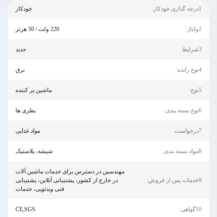
1درجه گذاری خودکار:
خودکار
2ولتاژ:
220 ولت / 50 هرتز
3شرایط:
جدید
4نوع رانده:
برق
5نوع:
ماشین پر کننده
6نوع بسته بندی:
بطری ها
7درخواست:
مواد غذایی
8مواد بسته بندی:
شیشه، پلاستیک
مهندسین در دسترس برای خدمات ماشین آلات
9خدمات پس از فروش:
در خارج از کشور، پشتیبانی آنلاین، پشتیبانی
فنی ویدئویی، خدمات
10گواهی:
CE,SGS