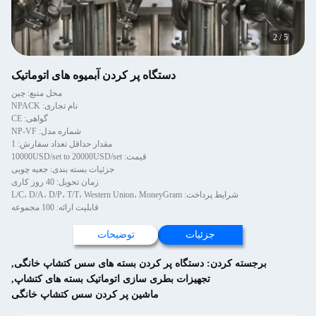
2
/
5
دستگاه پر کردن آبمیوه های اتوماتیک
محل منبع: چین
نام تجاری: NPACK
گواهی: CE
شماره مدل: NP-VF
مقدار حداقل تعداد سفارش: 1
قیمت: 10000USD/set to 20000USD/set
جزئیات بسته بندی: جعبه چوبی
زمان تحویل: 40 روز کاری
شرایط پرداخت: L/C، D/A، D/P، T/T، Western Union، MoneyGram
قابلیت ارائه: 100 مجموعه
جزئیات
توضیحات
برجسته کردن:
دستگاه پر کردن بسته های سس کتشاپ خانگی
,
تجهیزات بطری سازی اتوماتیک بسته های کتشاپ
,
ماشین پر کردن سس کتشاپ خانگی