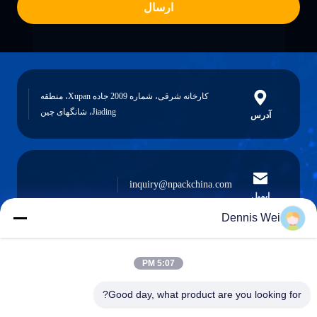
ارسال
کارخانه شرقی، شماره 2009 جاده Xupan، منطقه
Jiading، شانگهای چین
آدرس
inquiry@npackchina.com
ایمیل
Dennis Wei
5:07 PM
0086-21-66035560
تلفن
Good day, what product are you looking for?