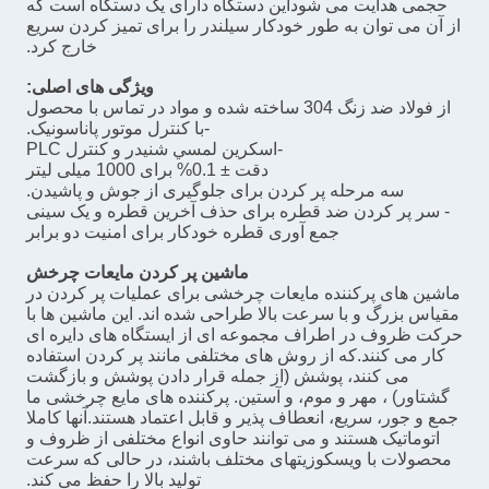
حجمی هدایت می شوداین دستگاه دارای یک دستگاه است که
از آن می توان به طور خودکار سیلندر را برای تمیز کردن سریع
خارج کرد.
ویژگی های اصلی:
از فولاد ضد زنگ 304 ساخته شده و مواد در تماس با محصول
-با کنترل موتور پاناسونیک.
-اسکرين لمسي شنيدر و کنترل PLC
دقت ± 0.1% برای 1000 میلی لیتر
سه مرحله پر کردن برای جلوگیری از جوش و پاشیدن.
- سر پر کردن ضد قطره برای حذف آخرین قطره و یک سینی
جمع آوری قطره خودکار برای امنیت دو برابر
ماشین پر کردن مایعات چرخش
ماشین های پرکننده مایعات چرخشی برای عملیات پر کردن در
مقیاس بزرگ و با سرعت بالا طراحی شده اند. این ماشین ها با
حرکت ظروف در اطراف مجموعه ای از ایستگاه های دایره ای
کار می کنند.که از روش های مختلفی مانند پر کردن استفاده
می کنند، پوشش (از جمله قرار دادن پوشش و بازگشت
گشتاور) ، مهر و موم، و آستین. پرکننده های مایع چرخشی ما
جمع و جور، سریع، انعطاف پذیر و قابل اعتماد هستند.آنها کاملا
اتوماتیک هستند و می توانند حاوی انواع مختلفی از ظروف و
محصولات با ویسکوزیتهای مختلف باشند، در حالی که سرعت
تولید بالا را حفظ می کند.