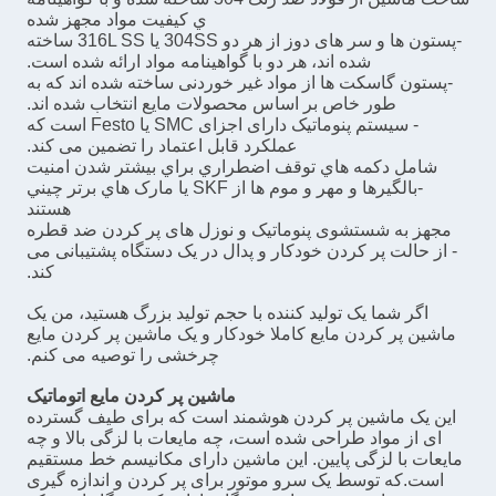
ي کيفيت مواد مجهز شده
-پستون ها و سر های دوز از هر دو 304SS یا 316L SS ساخته
شده اند، هر دو با گواهینامه مواد ارائه شده است.
-پستون گاسکت ها از مواد غیر خوردنی ساخته شده اند که به
طور خاص بر اساس محصولات مایع انتخاب شده اند.
- سیستم پنوماتیک دارای اجزای SMC یا Festo است که
عملکرد قابل اعتماد را تضمین می کند.
شامل دکمه هاي توقف اضطراري براي بيشتر شدن امنيت
-بالگيرها و مهر و موم ها از SKF يا مارک هاي برتر چيني
هستند
مجهز به شستشوی پنوماتیک و نوزل های پر کردن ضد قطره
- از حالت پر کردن خودکار و پدال در یک دستگاه پشتیبانی می
کند.
اگر شما یک تولید کننده با حجم تولید بزرگ هستید، من یک
ماشین پر کردن مایع کاملا خودکار و یک ماشین پر کردن مایع
چرخشی را توصیه می کنم.
ماشین پر کردن مایع اتوماتیک
این یک ماشین پر کردن هوشمند است که برای طیف گسترده
ای از مواد طراحی شده است، چه مایعات با لزگی بالا و چه
مایعات با لزگی پایین. این ماشین دارای مکانیسم خط مستقیم
است.که توسط یک سرو موتور برای پر کردن و اندازه گیری