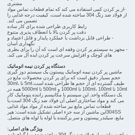
مشتری
-از پر کردن کمی استفاده می کند که تمام قطعات تماس مواد
از فولاد ضد زنگ 304 ساخته شده است، کیفیت درجه غذایی را
تضمین می کند.
رابط کاربری طراحی شده برای کار ساده
دقت پر کردن بالا با انعطاف پذیری متنوع
- طراحی قابل برداشت با عملکرد پایدار و قابل اعتماد و
نگهداری آسان
- مجهز به سیستم پر کردن وقفه ای است که آن را برای بطری
های کوچک و افزایش سرعت پر کردن ایده آل می کند.
دستگاه پر کردن نیمه اتوماتیک
ماشین پر کردن نیمه اتوماتیک پیستون یک سیستم دوز گیری
حجم بسیار دقیق است که برای پر کردن محصولات مایع در
طیف گسترده ای از حجم ها طراحی شده است.5ml تا 30ml،
10ml تا 100ml، 100ml تا 1000ml و 500ml تا 5000ml همه در
یک دستگاه واحد. این سیستم با مکانیسم راننده پنوماتیک کار
می کند و مواد ساختاری اصلی آن فولاد ضد زنگ 304 است،با
قطعات تماس مایع نیز ساخته شده از مواد مواد غذایی
304SSاین ماشین از سه جزء اصلی تشکیل شده است: هپر
مایع، سیلندر پیستون و سر پرکننده با لوله یا لوله های متصل.
ویژگی های اصلی:
ساخت ماشين از فولاد ضد زنگ 304 ساخته شده و با گواهينامه