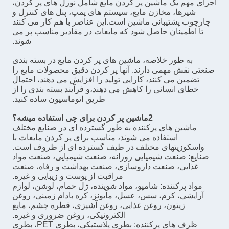
اجزای مهم یک ماشین پر کردن مایع شامل نوزل های پر کردن،
شیرها، مخازن مایع، سیستم های پمپ، پنل های کنترل و
چارچوب پشتیبانی ماشین است.این عناصر با هم کار می کنند
تا اطمینان حاصل شود که مایعات در مقادیر مناسب پر می
شوند.
به طور خلاصه، ماشین های پر کردن مایع در بسته بندی
صنعتی نقش مهمی دارند. آنها پر کردن دقیق محصولات مایع را
تضمین می کنند، کارایی تولید را افزایش می دهند، احتمال
خطای انسانی را کاهش می دهند،و فرآیند بسته بندی را از
طریق اتوماسیون ساده کنید.
2ماشین پر کردن برای چی استفاده میشه؟
ماشین های پرکننده به طور گسترده ای در صنایع مختلف
استفاده می شوند، مناسب برای پر کردن مایعات با
واسکوزیتهای مختلف در طیف گسترده ای از ظروف است.
صنایع: صنعت شیمیایی روزانه، صنعت شیمیایی، صنعت مواد
غذایی، صنعت داروسازی، صنعت بهداشت و رفاه، صنعت
مراقبت از پوست و زیبایی و غیره.
مواد پرکننده: شامپو، مواد شوینده، ژل حمام، لوشن، لوازم
آرایشی، کرم، سس، عسل، مایونز، کره بادام زمینی، روغن
زیتون، روغن غذایی، روغن آشپزی، قطره چشم، مایع
الکترونیکی، روغن ضروری و غیره.
ظرف های پرکننده: بطری پلاستیکی، بطری PET، بطری