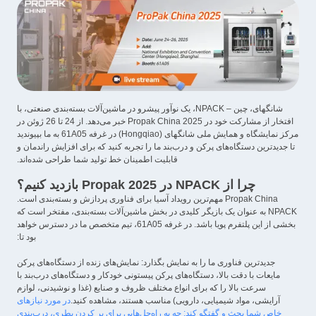
شانگهای، چین – NPACK، یک نوآور پیشرو در ماشین‌آلات بسته‌بندی صنعتی، با
افتخار از مشارکت خود در Propak China 2025 خبر می‌دهد. از 24 تا 26 ژوئن در
مرکز نمایشگاه و همایش ملی شانگهای (Hongqiao) در غرفه 61A05 به ما بپیوندید
تا جدیدترین دستگاه‌های پرکن و درب‌بند ما را تجربه کنید که برای افزایش راندمان و
قابلیت اطمینان خط تولید شما طراحی شده‌اند.
چرا از NPACK در Propak 2025 بازدید کنیم؟
Propak China مهم‌ترین رویداد آسیا برای فناوری پردازش و بسته‌بندی است.
NPACK به عنوان یک بازیگر کلیدی در بخش ماشین‌آلات بسته‌بندی، مفتخر است که
بخشی از این پلتفرم پویا باشد. در غرفه 61A05، تیم متخصص ما در دسترس خواهد
بود تا:
جدیدترین فناوری ما را به نمایش بگذارد: نمایش‌های زنده از دستگاه‌های پرکن
مایعات با دقت بالا، دستگاه‌های پرکن پیستونی خودکار و دستگاه‌های درب‌بند با
سرعت بالا را که برای انواع مختلف ظروف و صنایع (غذا و نوشیدنی، لوازم
آرایشی، مواد شیمیایی، دارویی) مناسب هستند، مشاهده کنید.
در مورد نیازهای
خاص شما بحث و گفتگو کند: چه به راه‌حل‌هایی برای پر کردن بطری، درب‌بندی