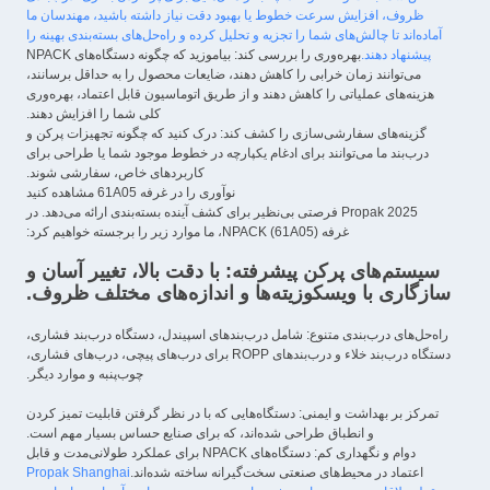
ظروف، افزایش سرعت خطوط یا بهبود دقت نیاز داشته باشید، مهندسان ما
آماده‌اند تا چالش‌های شما را تجزیه و تحلیل کرده و راه‌حل‌های بسته‌بندی بهینه را
پیشنهاد دهند.
بهره‌وری را بررسی کند: بیاموزید که چگونه دستگاه‌های NPACK
می‌توانند زمان خرابی را کاهش دهند، ضایعات محصول را به حداقل برسانند،
هزینه‌های عملیاتی را کاهش دهند و از طریق اتوماسیون قابل اعتماد، بهره‌وری
کلی شما را افزایش دهند.
گزینه‌های سفارشی‌سازی را کشف کند: درک کنید که چگونه تجهیزات پرکن و
درب‌بند ما می‌توانند برای ادغام یکپارچه در خطوط موجود شما یا طراحی برای
کاربردهای خاص، سفارشی شوند.
نوآوری را در غرفه 61A05 مشاهده کنید
Propak 2025 فرصتی بی‌نظیر برای کشف آینده بسته‌بندی ارائه می‌دهد. در
غرفه NPACK (61A05)، ما موارد زیر را برجسته خواهیم کرد:
سیستم‌های پرکن پیشرفته: با دقت بالا، تغییر آسان و
سازگاری با ویسکوزیته‌ها و اندازه‌های مختلف ظروف.
راه‌حل‌های درب‌بندی متنوع: شامل درب‌بندهای اسپیندل، دستگاه درب‌بند فشاری،
دستگاه درب‌بند خلاء و درب‌بندهای ROPP برای درب‌های پیچی، درب‌های فشاری،
چوب‌پنبه و موارد دیگر.
تمرکز بر بهداشت و ایمنی: دستگاه‌هایی که با در نظر گرفتن قابلیت تمیز کردن
و انطباق طراحی شده‌اند، که برای صنایع حساس بسیار مهم است.
دوام و نگهداری کم: دستگاه‌های NPACK برای عملکرد طولانی‌مدت و قابل
اعتماد در محیط‌های صنعتی سخت‌گیرانه ساخته شده‌اند.
Propak Shanghai