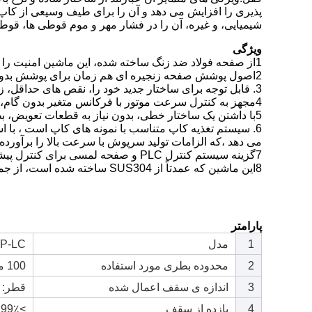
پذیری را افزایش می دهد و آن را برای طیف وسیعی از کاپ ه
شیمیایی، و غیره، آن را در فشار مهر و موم قوطی ها، قو
ویژگی
1از صفحه فولاد ضد زنگ ساخته شده، اين ماشين امنيت را تضمین مي کند.
2اصول پوشش صفحه زنجیره ای هم زمان برای پوشش بدون درز انواع مختلف کاپ پلاستیکی بدون ایجاد خراش استفاده می شود.
3. قابل توجه برای ساختار جدید خود را، نقص های حداقل، زندگی طولانی خدمت، و عملکرد قابل اعتماد.
4مجهز به کنترل سرعت موتور با فرکانس متغیر بدون گام، این دستگاه می تواند طیف گسترده ای از انواع بطری ها را پوشش دهد.
5با داشتن یک ساختار خطی، بدون نیاز به قطعات تعویض، بطری های اندازه های مختلف را بدون تلاش دستکاری می کند.
6. سیستم تغذیه کاپ متناسب با نمونه های کاپ است ، با اس
می دهد ،که الزامات تولید سرپوش با سرعت بالا را برآورده
7گزینه سیستم کنترل PLC و صفحه لمسی برای کنترل پیشرفته در دسترس است.
8این ماشین که عمدتاً از SUS304 ساخته شده است، از جمله قاب و بدن، عملکرد مداوم و اتوماسیون بالا را تضمین می کند، که کارایی را تضمین می کند.
پارامتر
1
مدل
P-LC
2
محدوده بطری مورد استفاده
100 میلی لیتر تا 1000 میلی لیتر تا 5000 میلی لیتر
3
اندازه ی سقف اعمال شده
قطر: 12 تا 120 میلی متر
4
بازده از سقف
>99٪