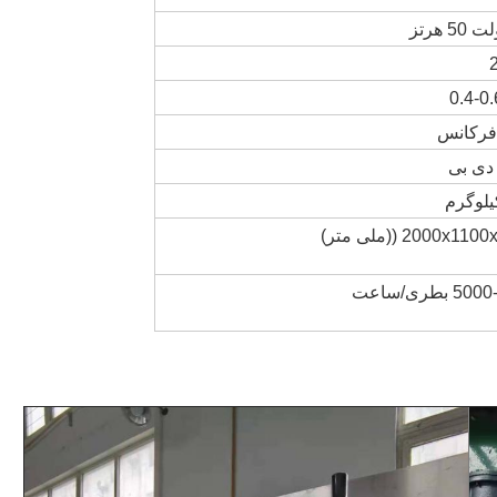
0.4-0
 فرکانس
2000x1 ((ملی متر)
بطری/ساعت