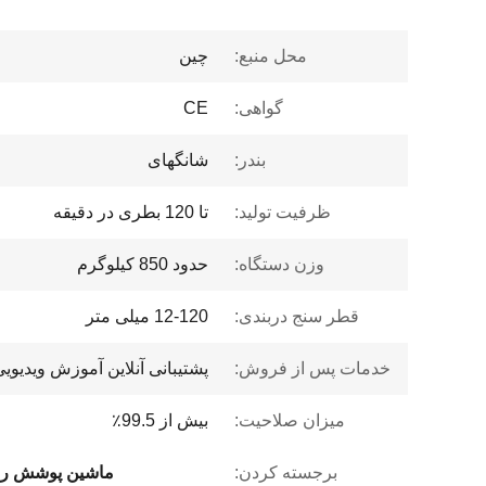
محل منبع:
چین
گواهی:
CE
بندر:
شانگهای
ظرفیت تولید:
تا 120 بطری در دقیقه
وزن دستگاه:
حدود 850 کیلوگرم
قطر سنج دربندی:
12-120 میلی متر
خدمات پس از فروش:
پشتیبانی آنلاین آموزش ویدیویی 7×4
میزان صلاحیت:
بیش از 99.5٪
برجسته کردن:
ماشین پوشش ر