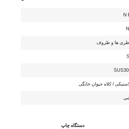
N 
N
طری ها و ظروف
لاستیکی / کلاه حیوان خانگی
شی
دستگاه چاپ