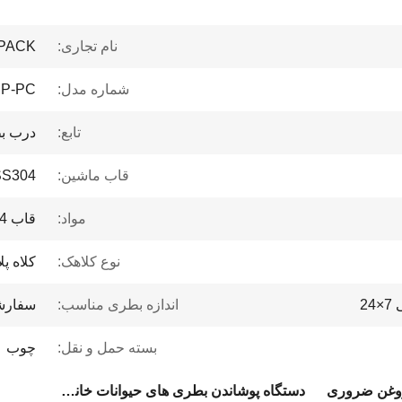
نام تجاری:
PACK
شماره مدل:
P-PC
تابع:
درب ب
قاب ماشین:
SS304
مواد:
قاب SUS304
نوع کلاهک:
کلاه پ
2
اندازه بطری مناسب:
سفار
بسته حمل و نقل:
چوب
وغن ضروری
دستگاه پوشاندن بطری های حیوانات خانگی