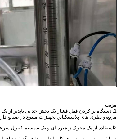
مزیت
1. دستگاه پر کردن قفل فشار یک بخش جدایی ناپذیر از یک
مربع،و بطری های پلاستیکیاین تجهیزات متنوع در صنایع دار
2استفاده از یک محرک زنجیره ای و یک سیستم کنترل سرعت به طور مداوم متغیر، ماشین چاپ snap capping اطمینان از ثبات، کارایی، دوام و نگهداری و تنظیم آسان.
3. با تامین سرپوش سریع، کار پایدار، و طیف گسترده ای 