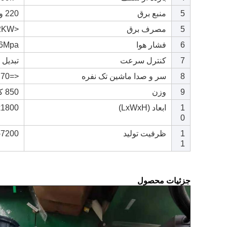
5
منبع برق
220 ولت 50 هرتز
5
مصرف برق
<2KW
6
فشار هوا
.6Mpa
7
کنترل سرعت
تبدیل
8
سر و صدا ماشین تک نفره
<=70 دی بی
9
وزن
850 کیلوگرم
1
ابعاد (LxWxH)
100x1800
0
1
ظرفیت تولید
5000-7200 
1
جزئیات محصول