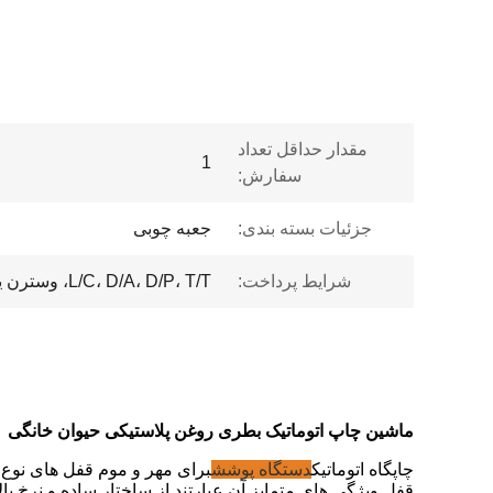
مقدار حداقل تعداد
1
سفارش:
جزئیات بسته بندی:
جعبه چوبی
شرایط پرداخت:
L/C، D/A، D/P، T/T، وسترن یونیون، مانی گرام
ماشین چاپ اتوماتیک بطری روغن پلاستیکی حیوان خانگی
چاپگاه اتوماتیک
دستگاه پوشش
برای مهر و موم قفل های نو
قفل.ویژگی های متمایز آن عبارتند از ساختار ساده و نرخ ب